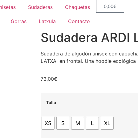
0,00
€
isetas
Sudaderas
Chaquetas
Gorras
Latxula
Contacto
Sudadera ARDI 
Sudadera de algodón unisex con capucha
LATXA en frontal. Una hoodie ecológica 
73,00
€
Talla
XS
S
M
L
XL