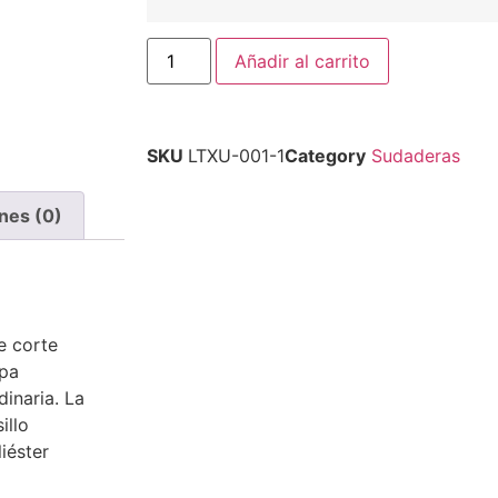
Añadir al carrito
SKU
LTXU-001-1
Category
Sudaderas
nes (0)
e corte
lpa
inaria. La
illo
iéster