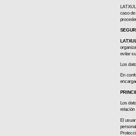
LATXULA.
caso de 
proceder
SEGUR
LATXU
organiza
evitar s
Los dato
En conf
encargad
PRINCI
Los dato
relación
El usuar
persona
Protecci