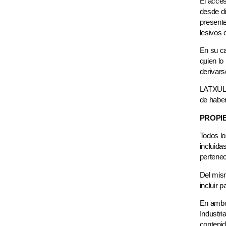
El acce
desde di
presente
lesivos 
En su ca
quien l
derivars
LATXULA.
de haber
PROPIE
Todos lo
incluida
pertenec
Del mism
incluir
En ambos
Industri
contenid