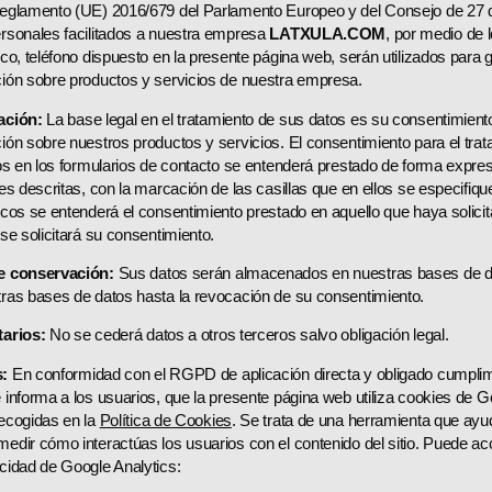
eglamento (UE) 2016/679 del Parlamento Europeo y del Consejo de 27 d
rsonales facilitados a nuestra empresa
LATXULA.COM
, por medio de 
ico, teléfono dispuesto en la presente página web, serán utilizados para g
ión sobre productos y servicios de nuestra empresa.
ación:
La base legal en el tratamiento de sus datos es su consentimiento
ión sobre nuestros productos y servicios. El consentimiento para el tra
dos en los formularios de contacto se entenderá prestado de forma expresa
des descritas, con la marcación de las casillas que en ellos se especifiq
icos se entenderá el consentimiento prestado en aquello que haya solicita
 se solicitará su consentimiento.
e conservación:
Sus datos serán almacenados en nuestras bases de 
ras bases de datos hasta la revocación de su consentimiento.
tarios:
No se cederá datos a otros terceros salvo obligación legal.
:
En conformidad con el RGPD de aplicación directa y obligado cumplimi
 informa a los usuarios, que la presente página web utiliza cookies de G
ecogidas en la
Política de Cookies
. Se trata de una herramienta que ayuda
edir cómo interactúas los usuarios con el contenido del sitio. Puede acc
cidad de Google Analytics: