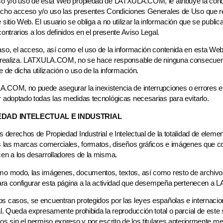
so y/o uso de esta Web propiedad de LATXULA.COM, le atribuye la co
cho acceso y/o uso las presentes Condiciones Generales de Uso que regu
 sitio Web. El usuario se obliga a no utilizar la información que se public
contrarios a los definidos en el presente Aviso Legal.
so, el acceso, así como el uso de la información contenida en esta Web
o realiza. LATXULA.COM, no se hace responsable de ninguna consecuenci
e de dicha utilización o uso de la información.
COM, no puede asegurar la inexistencia de interrupciones o errores en
 adoptado todas las medidas tecnológicas necesarias para evitarlo.
DAD INTELECTUAL E INDUSTRIAL
s derechos de Propiedad Industrial e Intelectual de la totalidad de elem
s las marcas comerciales, formatos, diseños gráficos e imágenes que conf
en a los desarrolladores de la misma.
o modo, las imágenes, documentos, textos, así como resto de archivos 
 para configurar esta página a la actividad que desempeña pertenecen 
 casos, se encuentran protegidos por las leyes españolas e internacion
al. Queda expresamente prohibida la reproducción total o parcial de este
os sin el permiso expreso y por escrito de los titulares anteriormente m