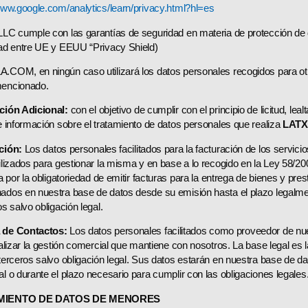
www.google.com/analytics/learn/privacy.html?hl=es
LC cumple con las garantías de seguridad en materia de protección de 
ad entre UE y EEUU “Privacy Shield)
COM, en ningún caso utilizará los datos personales recogidos para otra
encionado.
ción Adicional:
con el objetivo de cumplir con el principio de licitud, lealt
e información sobre el tratamiento de datos personales que realiza
LAT
ción:
Los datos personales facilitados para la facturación de los servic
ilizados para gestionar la misma y en base a lo recogido en la Ley 58/2
ia por la obligatoriedad de emitir facturas para la entrega de bienes y pre
dos en nuestra base de datos desde su emisión hasta el plazo legalme
os salvo obligación legal.
de Contactos:
Los datos personales facilitados como proveedor de nue
ealizar la gestión comercial que mantiene con nosotros. La base legal es 
terceros salvo obligación legal. Sus datos estarán en nuestra base de d
l o durante el plazo necesario para cumplir con las obligaciones legales
MIENTO DE DATOS DE MENORES