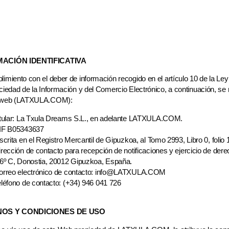
ACIÓN IDENTIFICATIVA
imiento con el deber de información recogido en el artículo 10 de la Ley 
ciedad de la Información y del Comercio Electrónico, a continuación, se ref
 web (LATXULA.COM):
itular: La Txula Dreams S.L., en adelante LATXULA.COM.
IF B05343637
scrita en el Registro Mercantil de Gipuzkoa, al Tomo 2993, Libro 0, foli
irección de contacto para recepción de notificaciones y ejercicio de d
 6º C, Donostia, 20012 Gipuzkoa, España.
orreo electrónico de contacto: info@LATXULA.COM
eléfono de contacto: (+34) 946 041 726
NOS Y CONDICIONES DE USO