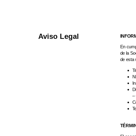
Aviso Legal
INFORM
En cumpl
de la So
de esta
T
N
In
D
–
C
T
TÉRMI