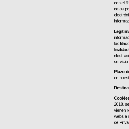
con el R
datos pe
electrón
informac
Legitim
informac
facilita
finalida
electrón
servicio
Plazo d
en nuest
Destina
Cookies
2018, se
vienen r
webs a m
de Priva