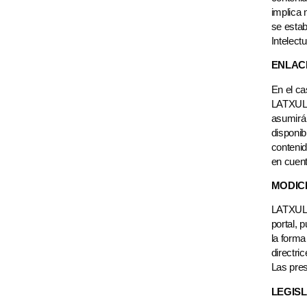
implica 
se esta
Intelect
ENLAC
En el ca
LATXULA
asumirá 
disponib
contenid
en cuent
MODIC
LATXULA
portal, 
la forma
directri
Las pre
LEGISL