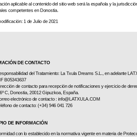
lación aplicable al contenido del sitio web será la española y la jurisdicc
nales competentes en Donostia.
odificación: 1 de Julio de 2021
MACIÓN DE CONTACTO
esponsabilidad del Tratamiento: La Txula Dreams S.L., en adelante 
IF B05343637
irección de contacto para recepción de notificaciones y ejercicio de d
 6º C, Donostia, 20012 Gipuzkoa, España.
orreo electrónico de contacto : info@LATXULA.COM
eléfono de contacto: (+34) 946 041 726
PIO DE INFORMACIÓN
rmidad con lo establecido en la normativa vigente en materia de Protec