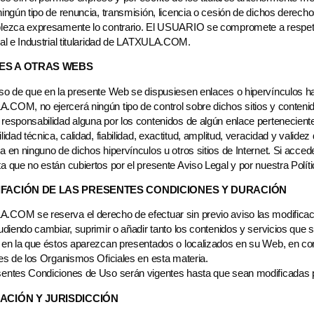
ningún tipo de renuncia, transmisión, licencia o cesión de dichos derech
blezca expresamente lo contrario. El USUARIO se compromete a respet
ual e Industrial titularidad de LATXULA.COM.
ES A OTRAS WEBS
so de que en la presente Web se dispusiesen enlaces o hipervínculos hací
.COM, no ejercerá ningún tipo de control sobre dichos sitios y cont
responsabilidad alguna por los contenidos de algún enlace perteneciente a
ilidad técnica, calidad, fiabilidad, exactitud, amplitud, veracidad y valide
a en ninguno de dichos hipervínculos u otros sitios de Internet. Si acce
a que no están cubiertos por el presente Aviso Legal y por nuestra Polít
IFACIÓN DE LAS PRESENTES CONDICIONES Y DURACIÓN
.COM se reserva el derecho de efectuar sin previo aviso las modificac
pudiendo cambiar, suprimir o añadir tanto los contenidos y servicios qu
 en la que éstos aparezcan presentados o localizados en su Web, en con
ces de los Organismos Oficiales en esta materia.
sentes Condiciones de Uso serán vigentes hasta que sean modificadas p
ACIÓN Y JURISDICCIÓN