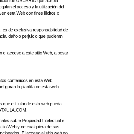
ndición de USUARIO que acepta
lan el acceso y la utilización del
a en esta Web con fines ilícitos o
, es de exclusiva responsabilidad de
a, daño o perjuicio que pudieran
 el acceso a este sitio Web, a pesar
entos contenidos en esta Web,
iguran la plantilla de esta web,
que el titular de esta web pueda
a LATXULA.COM.
ales sobre Propiedad Intelectual e
 sitio Web y de cualquiera de sus
encionados. El acceso al sitio web no