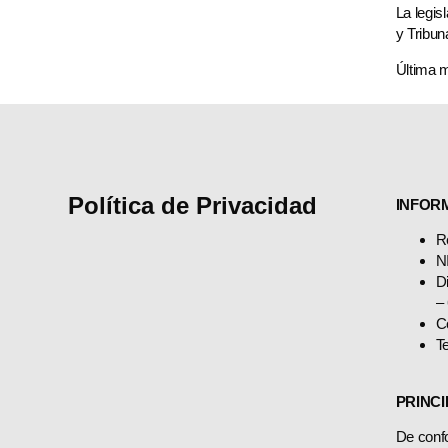
La legis
y Tribu
Última m
Política de Privacidad
INFOR
R
N
D
–
C
T
PRINCI
De confo