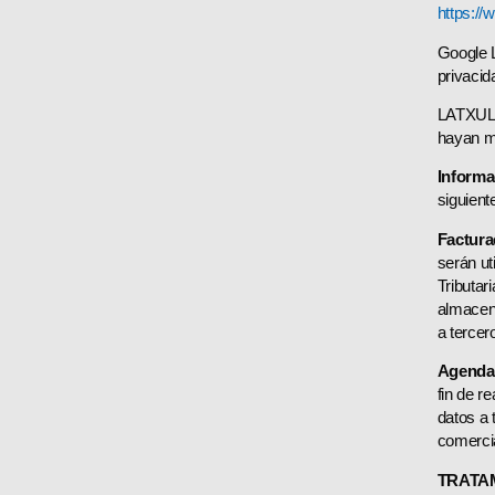
https://
Google L
privacid
LATXULA.
hayan m
Informa
siguient
Factura
serán ut
Tributar
almacena
a tercer
Agenda 
fin de r
datos a 
comercia
TRATA