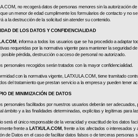
COM, no recogerá datos de personas menores sin la autorización de su
que un menor de edad cumplimente los formularios de contacto y no se 
á a la destrucción de la solicitud sin atender su contenido.
IDAD DE LOS DATOS Y CONFIDENCIALIDAD
LA.COM
, informa a todos los usuarios que se ha procedido a adaptar t
tivas requeridas por la normativa vigente para mantener la seguridad de 
u posible pérdida, destrucción o acceso de personal no autorizado.
s personales recogidos serán tratados con la mayor confidencialidad.
ormidad con la normativa vigente, LATXULA.COM, tiene tramitado contr
os del tratamiento que prestan servicio a la empresa y pueden tener ac
PIO DE MINIMIZACIÓN DE DATOS
s personales facilitados por nuestros usuarios deberán ser adecuados, 
 al ámbito y a las finalidades determinadas, explícitas y legítimas para l
io será el único responsable de la veracidad y exactitud de los datos faci
lmente frente a
LATXULA.COM
, frente a los afectados o interesados y
ón de Datos en el caso de facilitar datos falsos o de terceras personas 